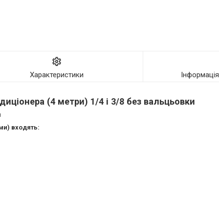
Характеристики
Інформаці
іонера (4 метри) 1/4 і 3/8 без вальцьовки
й
ми) входять: