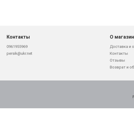
Контакты
О магази
0961955969
Доставка и 
persik@ukr.net
Контакты
Отзывы
Возврат и о