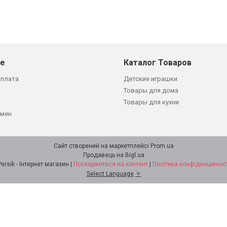
не
Каталог Товаров
оплата
Детские играшки
Товары для дома
Товары для кухни
бмен
Сайт створений на маркетплейсі
Prom.ua
Продавець на Bigl.ua
Persik - Інтернет магазин |
Поскаржитися на контент
|
Політика конфіденційност
Select Language
▼