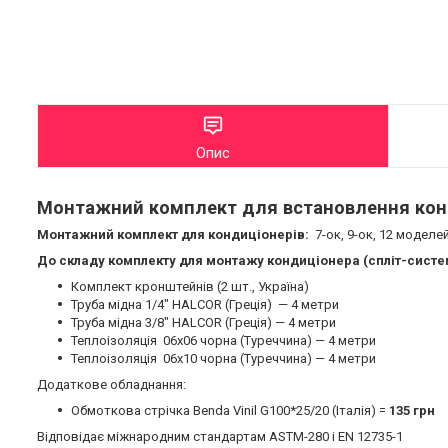
Опис
Монтажний комплект для встановлення кондиц
Монтажний комплект для кондиціонерів:
7-ок, 9-ок, 12 моделе
До складу комплекту для монтажу кондиціонера (спліт-систе
Комплект кронштейнів (2 шт., Україна)
Труба мідна 1/4" HALCOR (Греція) — 4 метри
Труба мідна 3/8" HALCOR (Греція) — 4 метри
Теплоізоляція 06х06 чорна (Туреччина) — 4 метри
Теплоізоляція 06х10 чорна (Туреччина) — 4 метри
Додаткове обладнання:
Обмоткова стрічка Benda Vinil G100*25/20 (Італія) =
135 грн
Відповідає міжнародним стандартам ASTM-280 і EN 12735-1