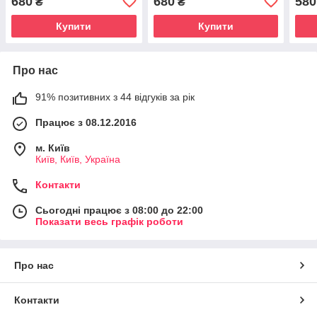
680
680
580
₴
₴
роботи, стріляє орбізами,
роботи, стріляє орбізами,
робо
захисні окуля
окуляри
підс
Купити
Купити
Про нас
91% позитивних з 44 відгуків за рік
Працює з 08.12.2016
м. Київ
Київ, Київ, Україна
Контакти
Сьогодні працює з 08:00 до 22:00
Показати весь графік роботи
Про нас
Контакти