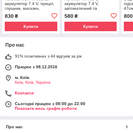
акумулятор 7.4 V, приціл,
акумулятор 7.4 V,
підс
глушник, магазин,
автоматичний та
47см
розкладна ручка, окуляри,
механічний принципи
меха
830
580
800
₴
₴
орбізи
роботи, стріляє орбізами,
акум
підсвічування
Купити
Купити
Про нас
91% позитивних з 44 відгуків за рік
Працює з 08.12.2016
м. Київ
Київ, Київ, Україна
Контакти
Сьогодні працює з 08:00 до 22:00
Показати весь графік роботи
Про нас